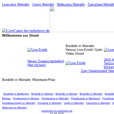
Livecams Weinähr
·
Cams Weinähr
·
Webcams Weinähr
·
Camshow Weinäh
Willkommen zur Show!
Bordelle in Weinähr:
Heisse Live-Erotik! Geile
Video-Show!
Jetzt 
Neuen Zugang bestellen!
Testzu
Hier klicken!
klicken
Zum Gewinnspiel! Hier
Bordelle in Weinähr, Rheinland-Pfalz
·
Bordelle in Weiltingen
·
Bordelle in Weimar
·
Bordelle in Weimar
·
Bordelle in Weinähr
·
Bordell
Weimar
·
Prostituierte in Weimar
·
Prostituierte in Weinähr
·
Prostituierte in Weinbach
·
Prostitui
Kontaktanzeigen in Weinähr
·
Kontakte in Weinähr
·
Liebe in Weinähr
·
Livecams in Weinähr
·
M
Webcams in Weinähr
·
presented by turbolove.de
07.08.2026