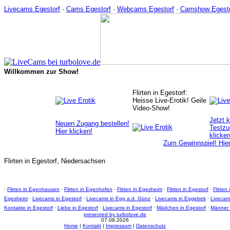
Livecams Egestorf
·
Cams Egestorf
·
Webcams Egestorf
·
Camshow Egesto
Willkommen zur Show!
Flirten in Egestorf:
Heisse Live-Erotik! Geile
Video-Show!
Jetzt 
Neuen Zugang bestellen!
Testzu
Hier klicken!
klicken
Zum Gewinnspiel! Hier
Flirten in Egestorf, Niedersachsen
·
Flirten in Egenhausen
·
Flirten in Egenhofen
·
Flirten in Egesheim
·
Flirten in Egestorf
·
Flirten
Egesheim
·
Livecams in Egestorf
·
Livecams in Egg a.d. Günz
·
Livecams in Eggebek
·
Livecam
Kontakte in Egestorf
·
Liebe in Egestorf
·
Livecams in Egestorf
·
Mädchen in Egestorf
·
Männer 
presented by turbolove.de
07.08.2026
Hom
e
|
Kontakt
|
Impressum
|
Datenschutz